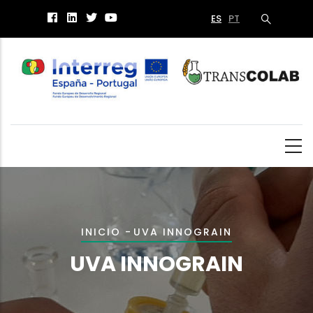
Pasar
ES
PT
al
contenido
principal
Sobrescribir
INICIO
-
UVA INNOGRAIN
enlaces
UVA INNOGRAIN
de
ayuda