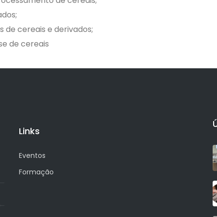
processamento de cereais;
ados;
s de cereais e derivados;
e de cereais
Links
Eventos
Formação